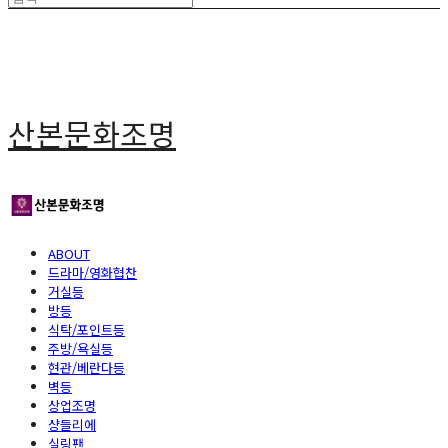
산본문화조명
ABOUT
드라마/영화협찬
거실등
방등
식탁/포인트등
주방/욕실등
현관/베란다등
벽등
상업조명
샹들리에
실링팬