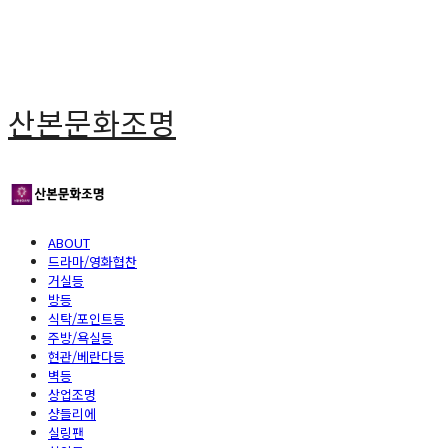
산본문화조명
ABOUT
드라마/영화협찬
거실등
방등
식탁/포인트등
주방/욕실등
현관/베란다등
벽등
상업조명
샹들리에
실링팬