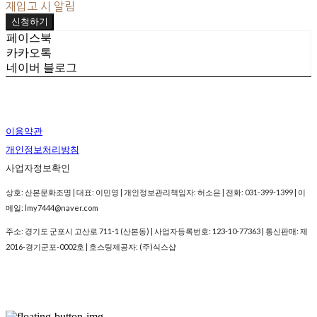
재입고 시 알림
신청하기
페이스북
카카오톡
네이버 블로그
이용약관
개인정보처리방침
사업자정보확인
상호: 산본문화조명 | 대표: 이민영 | 개인정보관리책임자: 허소은 | 전화: 031-399-1399 | 이
메일: lmy7444@naver.com
주소: 경기도 군포시 고산로 711-1 (산본동) | 사업자등록번호:
123-10-77363
| 통신판매:
제
2016-경기군포-0002호
| 호스팅제공자: (주)식스샵