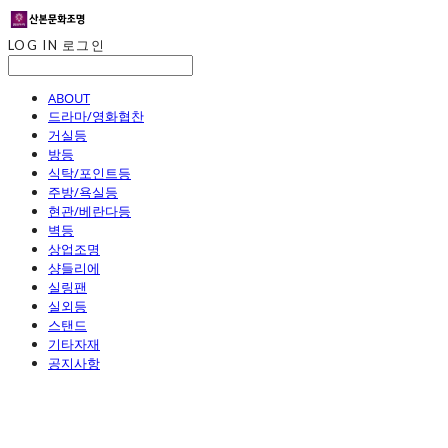
LOG IN
로그인
ABOUT
드라마/영화협찬
거실등
방등
식탁/포인트등
주방/욕실등
현관/베란다등
벽등
상업조명
샹들리에
실링팬
실외등
스탠드
기타자재
공지사항