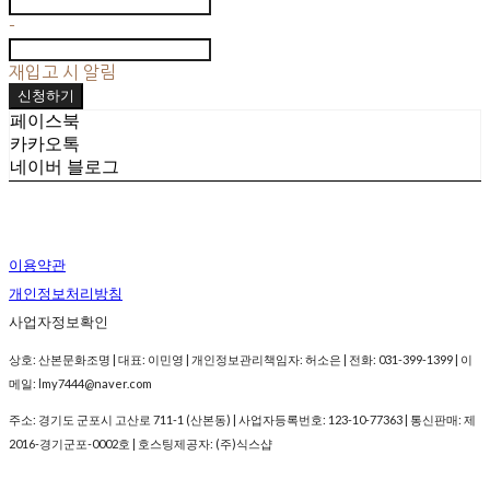
-
재입고 시 알림
신청하기
페이스북
카카오톡
네이버 블로그
이용약관
개인정보처리방침
사업자정보확인
상호: 산본문화조명 | 대표: 이민영 | 개인정보관리책임자: 허소은 | 전화: 031-399-1399 | 이
메일: lmy7444@naver.com
주소: 경기도 군포시 고산로 711-1 (산본동) | 사업자등록번호:
123-10-77363
| 통신판매:
제
2016-경기군포-0002호
| 호스팅제공자: (주)식스샵