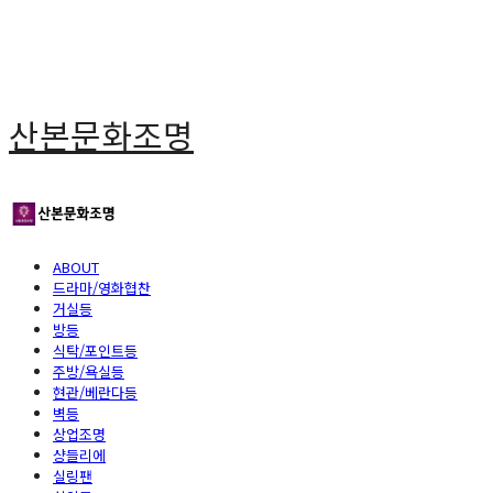
산본문화조명
ABOUT
드라마/영화협찬
거실등
방등
식탁/포인트등
주방/욕실등
현관/베란다등
벽등
상업조명
샹들리에
실링팬