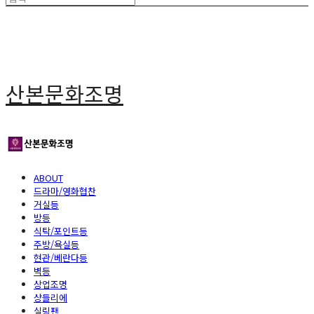
산본문화조명
ABOUT
드라마/영화협찬
거실등
방등
식탁/포인트등
주방/욕실등
현관/베란다등
벽등
상업조명
샹들리에
실링팬