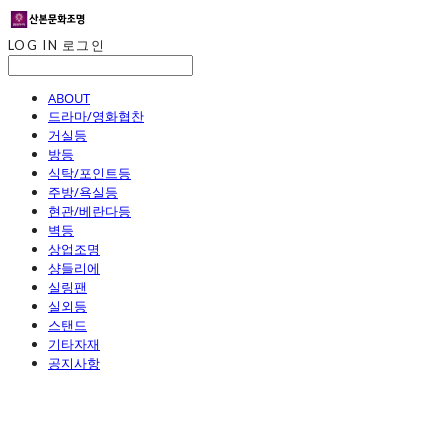
LOG IN
로그인
ABOUT
드라마/영화협찬
거실등
방등
식탁/포인트등
주방/욕실등
현관/베란다등
벽등
상업조명
샹들리에
실링팬
실외등
스탠드
기타자재
공지사항