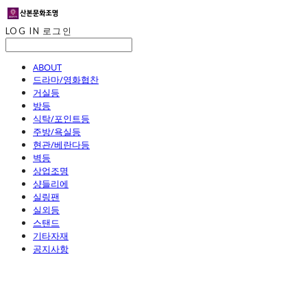
LOG IN
로그인
ABOUT
드라마/영화협찬
거실등
방등
식탁/포인트등
주방/욕실등
현관/베란다등
벽등
상업조명
샹들리에
실링팬
실외등
스탠드
기타자재
공지사항