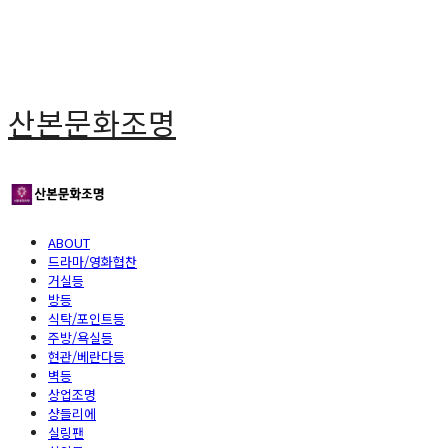
산본문화조명
ABOUT
드라마/영화협찬
거실등
방등
식탁/포인트등
주방/욕실등
현관/베란다등
벽등
상업조명
샹들리에
실링팬