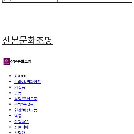
산본문화조명
ABOUT
드라마/영화협찬
거실등
방등
식탁/포인트등
주방/욕실등
현관/베란다등
벽등
상업조명
샹들리에
실링팬