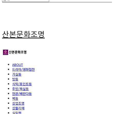
산본문화조명
ABOUT
드라마/영화협찬
거실등
방등
식탁/포인트등
주방/욕실등
현관/베란다등
벽등
상업조명
샹들리에
실링팬