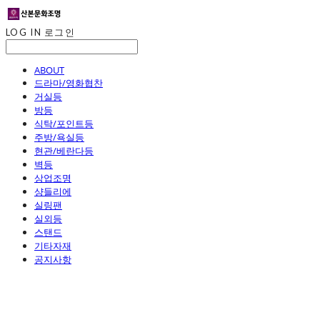
LOG IN
로그인
ABOUT
드라마/영화협찬
거실등
방등
식탁/포인트등
주방/욕실등
현관/베란다등
벽등
상업조명
샹들리에
실링팬
실외등
스탠드
기타자재
공지사항