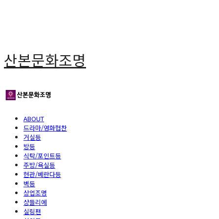
산본문화조명
ABOUT
드라마/영화협찬
거실등
방등
식탁/포인트등
주방/욕실등
현관/베란다등
벽등
상업조명
샹들리에
실링팬