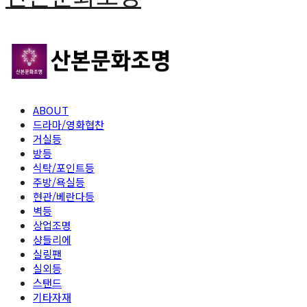
ABOUT
드라마/영화협찬
거실등
방등
식탁/포인트등
주방/욕실등
현관/베란다등
벽등
상업조명
샹들리에
실링팬
실외등
스탠드
기타자재