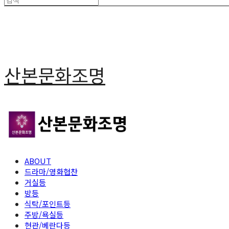
산본문화조명
ABOUT
드라마/영화협찬
거실등
방등
식탁/포인트등
주방/욕실등
현관/베란다등