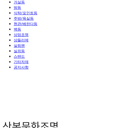
거실등
방등
식탁/포인트등
주방/욕실등
현관/베란다등
벽등
상업조명
샹들리에
실링팬
실외등
스탠드
기타자재
공지사항
산본문화조명