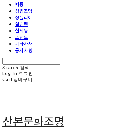
벽등
상업조명
샹들리에
실링팬
실외등
스탠드
기타자재
공지사항
Search
검색
Log In
로그인
Cart
장바구니
산본문화조명