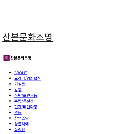
산본문화조명
ABOUT
드라마/영화협찬
거실등
방등
식탁/포인트등
주방/욕실등
현관/베란다등
벽등
상업조명
샹들리에
실링팬