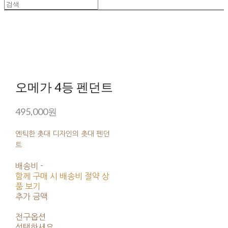
오메가 4등 펜던트
495,000원
엔틱한 촛대 디자인의 촛대 펜던
트
배송비
-
함께 구매 시 배송비 절약 상
품 보기
추가 금액
전구옵션
선택하세요.