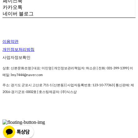
페이스북
카카오톡
네이버 블로그
이용약관
개인정보처리방침
사업자정보확인
상호: 산본문화조명 | 대표: 이민영 | 개인정보관리책임자: 허소은 | 전화: 031-399-1399 | 이
메일: lmy7444@naver.com
주소: 경기도 군포시 고산로 711-1 (산본동) | 사업자등록번호:
123-10-77363
| 통신판매:
제
2016-경기군포-0002호
| 호스팅제공자: (주)식스샵