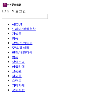
LOG IN
로그인
ABOUT
드라마/영화협찬
거실등
방등
식탁/포인트등
주방/욕실등
현관/베란다등
벽등
상업조명
샹들리에
실링팬
실외등
스탠드
기타자재
공지사항