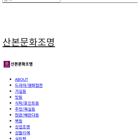
산본문화조명
ABOUT
드라마/영화협찬
거실등
방등
식탁/포인트등
주방/욕실등
현관/베란다등
벽등
상업조명
샹들리에
실링팬