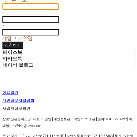
-
-
재입고 시 알림
신청하기
페이스북
카카오톡
네이버 블로그
이용약관
개인정보처리방침
사업자정보확인
상호: 산본문화조명 | 대표: 이민영 | 개인정보관리책임자: 허소은 | 전화: 031-399-1399 | 이
메일: lmy7444@naver.com
주소: 경기도 군포시 고산로 711-1 (산본동) | 사업자등록번호:
123-10-77363
| 통신판매:
제