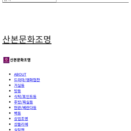
산본문화조명
ABOUT
드라마/영화협찬
거실등
방등
식탁/포인트등
주방/욕실등
현관/베란다등
벽등
상업조명
샹들리에
실링팬