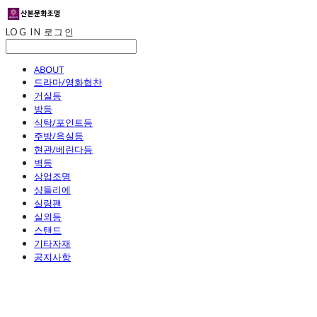
LOG IN
로그인
ABOUT
드라마/영화협찬
거실등
방등
식탁/포인트등
주방/욕실등
현관/베란다등
벽등
상업조명
샹들리에
실링팬
실외등
스탠드
기타자재
공지사항