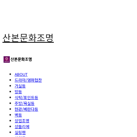
산본문화조명
ABOUT
드라마/영화협찬
거실등
방등
식탁/포인트등
주방/욕실등
현관/베란다등
벽등
상업조명
샹들리에
실링팬