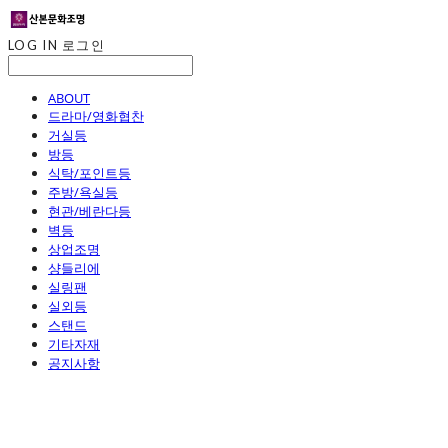
LOG IN
로그인
ABOUT
드라마/영화협찬
거실등
방등
식탁/포인트등
주방/욕실등
현관/베란다등
벽등
상업조명
샹들리에
실링팬
실외등
스탠드
기타자재
공지사항