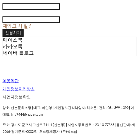
-
재입고 시 알림
신청하기
페이스북
카카오톡
네이버 블로그
이용약관
개인정보처리방침
사업자정보확인
상호: 산본문화조명 | 대표: 이민영 | 개인정보관리책임자: 허소은 | 전화: 031-399-1399 | 이
메일: lmy7444@naver.com
주소: 경기도 군포시 고산로 711-1 (산본동) | 사업자등록번호:
123-10-77363
| 통신판매:
제
2016-경기군포-0002호
| 호스팅제공자: (주)식스샵