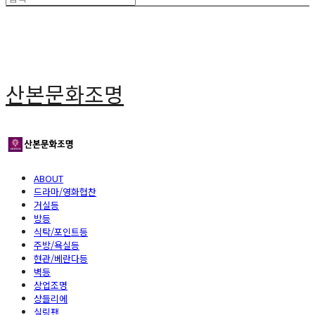
산본문화조명
ABOUT
드라마/영화협찬
거실등
방등
식탁/포인트등
주방/욕실등
현관/베란다등
벽등
상업조명
샹들리에
실링팬