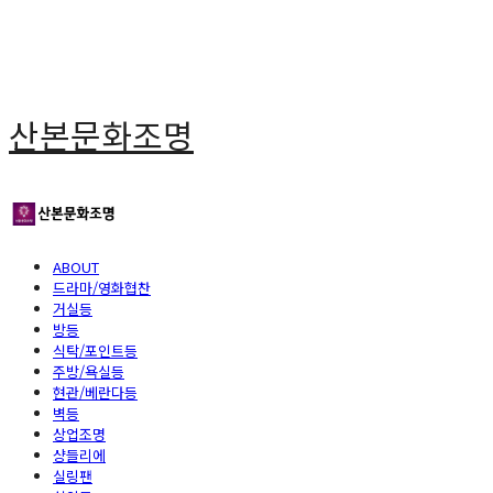
산본문화조명
ABOUT
드라마/영화협찬
거실등
방등
식탁/포인트등
주방/욕실등
현관/베란다등
벽등
상업조명
샹들리에
실링팬