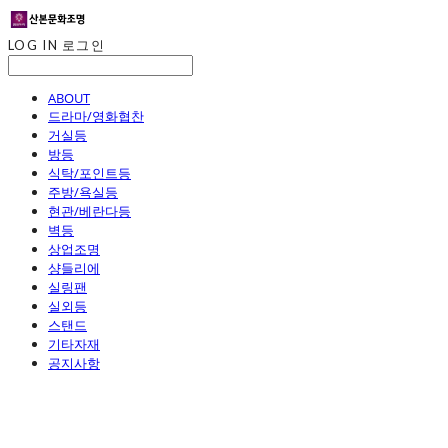
LOG IN
로그인
ABOUT
드라마/영화협찬
거실등
방등
식탁/포인트등
주방/욕실등
현관/베란다등
벽등
상업조명
샹들리에
실링팬
실외등
스탠드
기타자재
공지사항