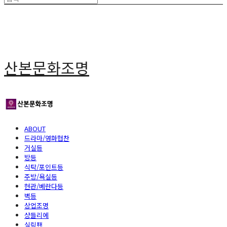
산본문화조명
ABOUT
드라마/영화협찬
거실등
방등
식탁/포인트등
주방/욕실등
현관/베란다등
벽등
상업조명
샹들리에
실링팬