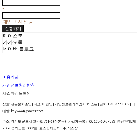
-
재입고 시 알림
신청하기
페이스북
카카오톡
네이버 블로그
이용약관
개인정보처리방침
사업자정보확인
상호: 산본문화조명 | 대표: 이민영 | 개인정보관리책임자: 허소은 | 전화: 031-399-1399 | 이
메일: lmy7444@naver.com
주소: 경기도 군포시 고산로 711-1 (산본동) | 사업자등록번호:
123-10-77363
| 통신판매:
제
2016-경기군포-0002호
| 호스팅제공자: (주)식스샵