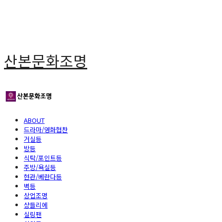
산본문화조명
ABOUT
드라마/영화협찬
거실등
방등
식탁/포인트등
주방/욕실등
현관/베란다등
벽등
상업조명
샹들리에
실링팬