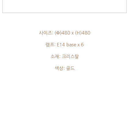
사이즈: (Φ)480 x (H)480
램프: E14 base x 6
소재: 크리스탈
색상: 골드