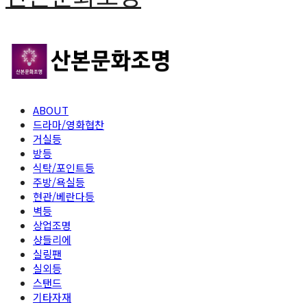
ABOUT
드라마/영화협찬
거실등
방등
식탁/포인트등
주방/욕실등
현관/베란다등
벽등
상업조명
샹들리에
실링팬
실외등
스탠드
기타자재