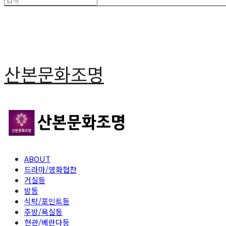
산본문화조명
ABOUT
드라마/영화협찬
거실등
방등
식탁/포인트등
주방/욕실등
현관/베란다등