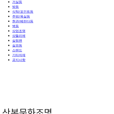
거실등
방등
식탁/포인트등
주방/욕실등
현관/베란다등
벽등
상업조명
샹들리에
실링팬
실외등
스탠드
기타자재
공지사항
산본문화조명