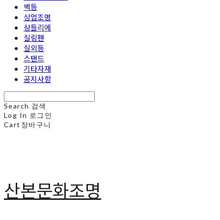
벽등
상업조명
샹들리에
실링팬
실외등
스탠드
기타자재
공지사항
Search
검색
Log In
로그인
Cart
장바구니
산본문화조명