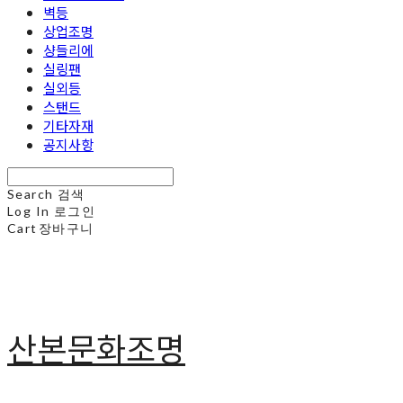
벽등
상업조명
샹들리에
실링팬
실외등
스탠드
기타자재
공지사항
Search
검색
Log In
로그인
Cart
장바구니
산본문화조명