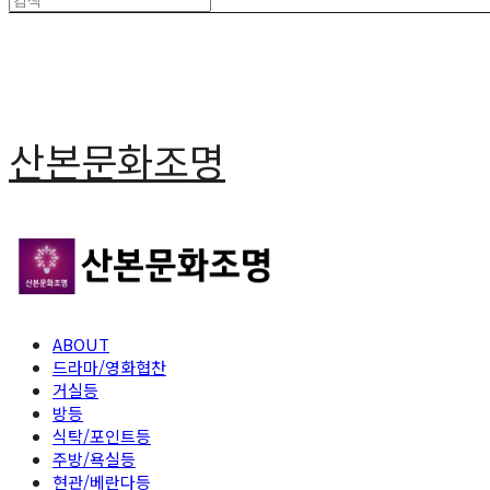
산본문화조명
ABOUT
드라마/영화협찬
거실등
방등
식탁/포인트등
주방/욕실등
현관/베란다등