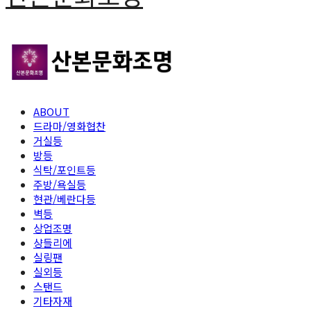
ABOUT
드라마/영화협찬
거실등
방등
식탁/포인트등
주방/욕실등
현관/베란다등
벽등
상업조명
샹들리에
실링팬
실외등
스탠드
기타자재