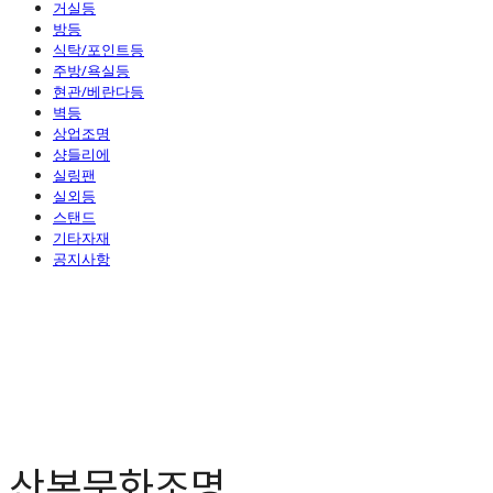
거실등
방등
식탁/포인트등
주방/욕실등
현관/베란다등
벽등
상업조명
샹들리에
실링팬
실외등
스탠드
기타자재
공지사항
산본문화조명