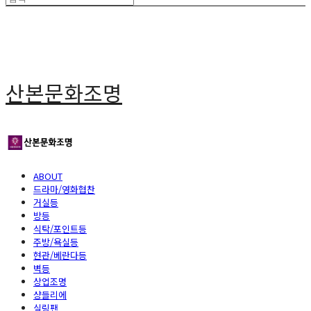
산본문화조명
ABOUT
드라마/영화협찬
거실등
방등
식탁/포인트등
주방/욕실등
현관/베란다등
벽등
상업조명
샹들리에
실링팬