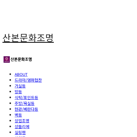
산본문화조명
ABOUT
드라마/영화협찬
거실등
방등
식탁/포인트등
주방/욕실등
현관/베란다등
벽등
상업조명
샹들리에
실링팬