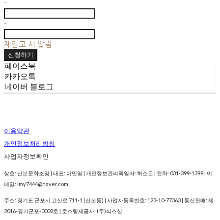
-
-
재입고 시 알림
신청하기
페이스북
카카오톡
네이버 블로그
이용약관
개인정보처리방침
사업자정보확인
상호: 산본문화조명 | 대표: 이민영 | 개인정보관리책임자: 허소은 | 전화: 031-399-1399 | 이
메일: lmy7444@naver.com
주소: 경기도 군포시 고산로 711-1 (산본동) | 사업자등록번호:
123-10-77363
| 통신판매:
제
2016-경기군포-0002호
| 호스팅제공자: (주)식스샵