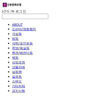
LOG IN
로그인
ABOUT
드라마/영화협찬
거실등
방등
식탁/포인트등
주방/욕실등
현관/베란다등
벽등
상업조명
샹들리에
실링팬
실외등
스탠드
기타자재
공지사항