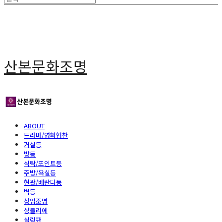
산본문화조명
ABOUT
드라마/영화협찬
거실등
방등
식탁/포인트등
주방/욕실등
현관/베란다등
벽등
상업조명
샹들리에
실링팬