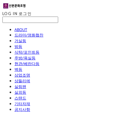
LOG IN
로그인
ABOUT
드라마/영화협찬
거실등
방등
식탁/포인트등
주방/욕실등
현관/베란다등
벽등
상업조명
샹들리에
실링팬
실외등
스탠드
기타자재
공지사항