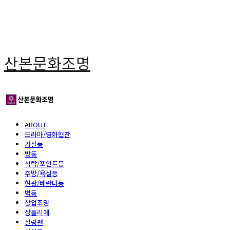
산본문화조명
ABOUT
드라마/영화협찬
거실등
방등
식탁/포인트등
주방/욕실등
현관/베란다등
벽등
상업조명
샹들리에
실링팬