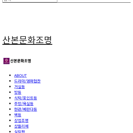
산본문화조명
ABOUT
드라마/영화협찬
거실등
방등
식탁/포인트등
주방/욕실등
현관/베란다등
벽등
상업조명
샹들리에
실링팬