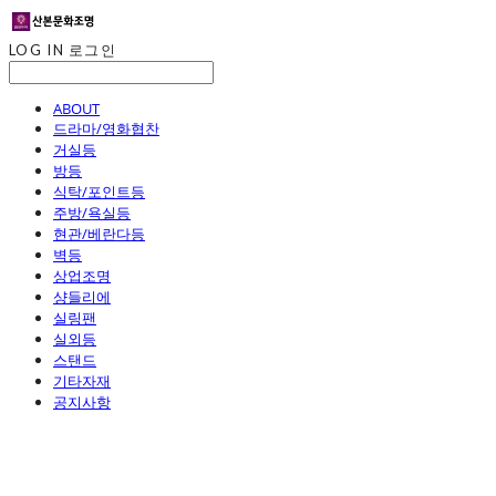
LOG IN
로그인
ABOUT
드라마/영화협찬
거실등
방등
식탁/포인트등
주방/욕실등
현관/베란다등
벽등
상업조명
샹들리에
실링팬
실외등
스탠드
기타자재
공지사항