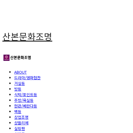
산본문화조명
ABOUT
드라마/영화협찬
거실등
방등
식탁/포인트등
주방/욕실등
현관/베란다등
벽등
상업조명
샹들리에
실링팬