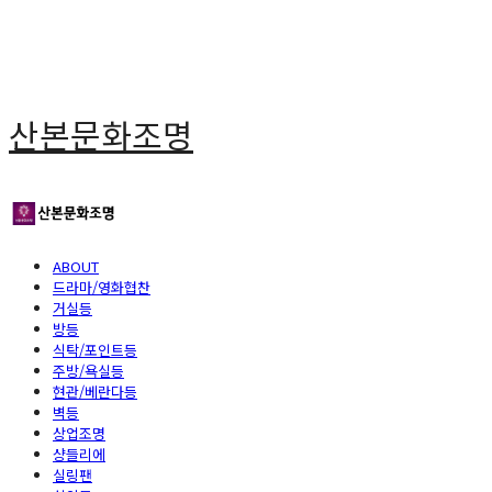
산본문화조명
ABOUT
드라마/영화협찬
거실등
방등
식탁/포인트등
주방/욕실등
현관/베란다등
벽등
상업조명
샹들리에
실링팬