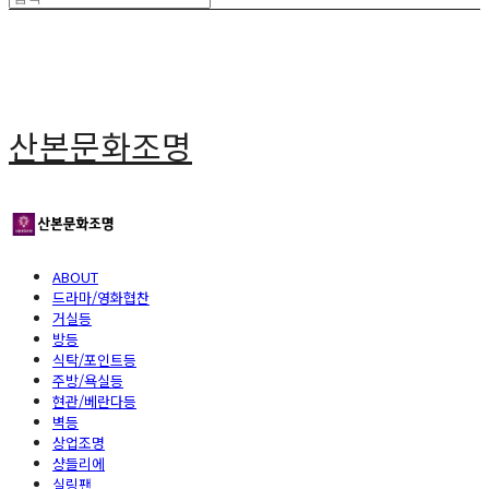
산본문화조명
ABOUT
드라마/영화협찬
거실등
방등
식탁/포인트등
주방/욕실등
현관/베란다등
벽등
상업조명
샹들리에
실링팬