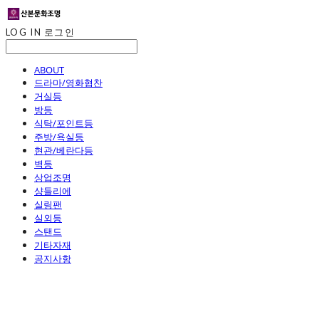
LOG IN
로그인
ABOUT
드라마/영화협찬
거실등
방등
식탁/포인트등
주방/욕실등
현관/베란다등
벽등
상업조명
샹들리에
실링팬
실외등
스탠드
기타자재
공지사항