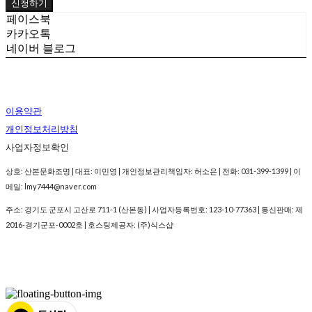
신청하기
페이스북
카카오톡
네이버 블로그
이용약관
개인정보처리방침
사업자정보확인
상호: 산본문화조명 | 대표: 이민영 | 개인정보관리책임자: 허소은 | 전화: 031-399-1399 | 이
메일: lmy7444@naver.com
주소: 경기도 군포시 고산로 711-1 (산본동) | 사업자등록번호:
123-10-77363
| 통신판매:
제
2016-경기군포-0002호
| 호스팅제공자: (주)식스샵