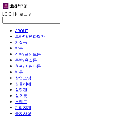
LOG IN
로그인
ABOUT
드라마/영화협찬
거실등
방등
식탁/포인트등
주방/욕실등
현관/베란다등
벽등
상업조명
샹들리에
실링팬
실외등
스탠드
기타자재
공지사항