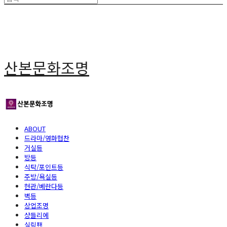
산본문화조명
ABOUT
드라마/영화협찬
거실등
방등
식탁/포인트등
주방/욕실등
현관/베란다등
벽등
상업조명
샹들리에
실링팬