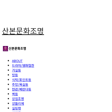
산본문화조명
ABOUT
드라마/영화협찬
거실등
방등
식탁/포인트등
주방/욕실등
현관/베란다등
벽등
상업조명
샹들리에
실링팬