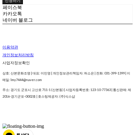
신청하기
페이스북
카카오톡
네이버 블로그
이용약관
개인정보처리방침
사업자정보확인
상호: 산본문화조명 | 대표: 이민영 | 개인정보관리책임자: 허소은 | 전화: 031-399-1399 | 이
메일: lmy7444@naver.com
주소: 경기도 군포시 고산로 711-1 (산본동) | 사업자등록번호:
123-10-77363
| 통신판매:
제
2016-경기군포-0002호
| 호스팅제공자: (주)식스샵