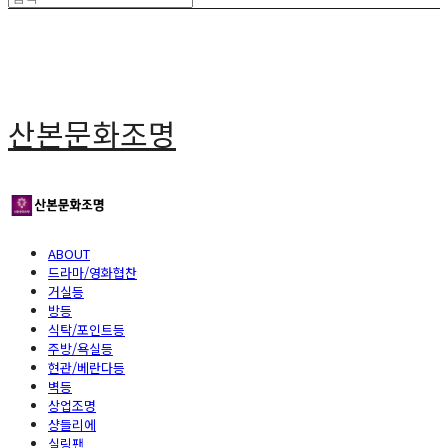
산본문화조명
ABOUT
드라마/영화협찬
거실등
방등
식탁/포인트등
주방/욕실등
현관/베란다등
벽등
상업조명
샹들리에
실링팬