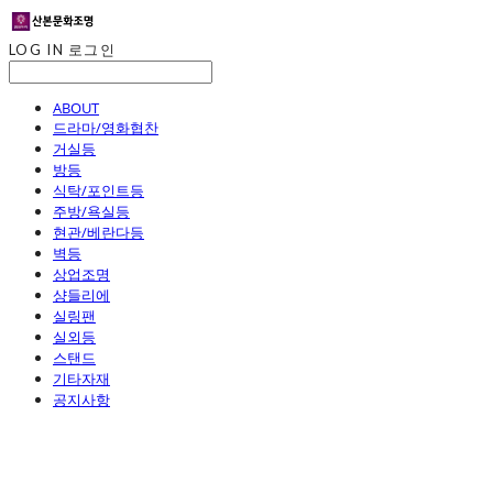
LOG IN
로그인
ABOUT
드라마/영화협찬
거실등
방등
식탁/포인트등
주방/욕실등
현관/베란다등
벽등
상업조명
샹들리에
실링팬
실외등
스탠드
기타자재
공지사항