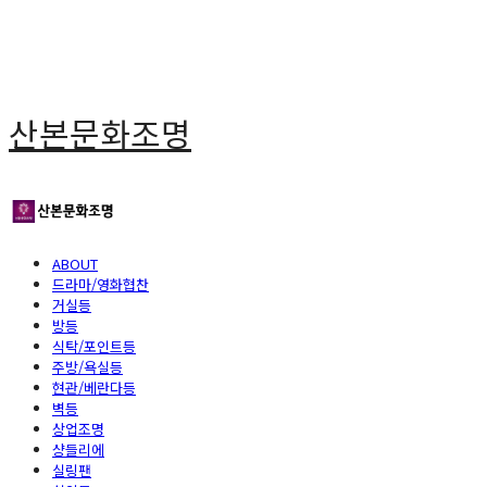
산본문화조명
ABOUT
드라마/영화협찬
거실등
방등
식탁/포인트등
주방/욕실등
현관/베란다등
벽등
상업조명
샹들리에
실링팬