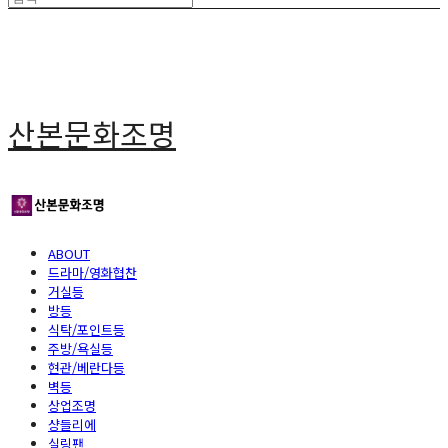
산본문화조명
ABOUT
드라마/영화협찬
거실등
방등
식탁/포인트등
주방/욕실등
현관/베란다등
벽등
상업조명
샹들리에
실링팬