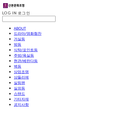
LOG IN
로그인
ABOUT
드라마/영화협찬
거실등
방등
식탁/포인트등
주방/욕실등
현관/베란다등
벽등
상업조명
샹들리에
실링팬
실외등
스탠드
기타자재
공지사항