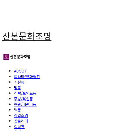
산본문화조명
ABOUT
드라마/영화협찬
거실등
방등
식탁/포인트등
주방/욕실등
현관/베란다등
벽등
상업조명
샹들리에
실링팬