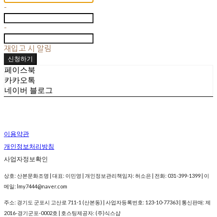
-
-
재입고 시 알림
신청하기
페이스북
카카오톡
네이버 블로그
이용약관
개인정보처리방침
사업자정보확인
상호: 산본문화조명 | 대표: 이민영 | 개인정보관리책임자: 허소은 | 전화: 031-399-1399 | 이
메일: lmy7444@naver.com
주소: 경기도 군포시 고산로 711-1 (산본동) | 사업자등록번호:
123-10-77363
| 통신판매:
제
2016-경기군포-0002호
| 호스팅제공자: (주)식스샵