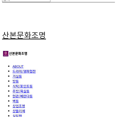
산본문화조명
ABOUT
드라마/영화협찬
거실등
방등
식탁/포인트등
주방/욕실등
현관/베란다등
벽등
상업조명
샹들리에
실링팬