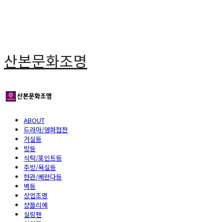
산본문화조명
ABOUT
드라마/영화협찬
거실등
방등
식탁/포인트등
주방/욕실등
현관/베란다등
벽등
상업조명
샹들리에
실링팬