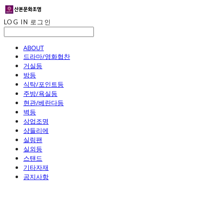
LOG IN
로그인
ABOUT
드라마/영화협찬
거실등
방등
식탁/포인트등
주방/욕실등
현관/베란다등
벽등
상업조명
샹들리에
실링팬
실외등
스탠드
기타자재
공지사항