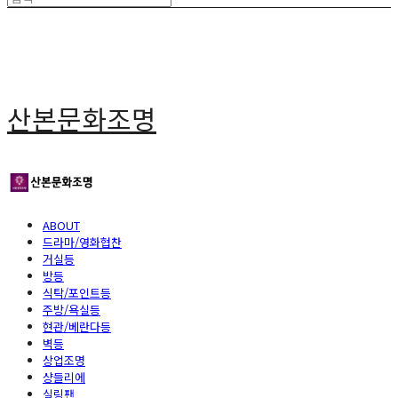
산본문화조명
ABOUT
드라마/영화협찬
거실등
방등
식탁/포인트등
주방/욕실등
현관/베란다등
벽등
상업조명
샹들리에
실링팬