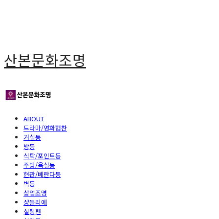
산본문화조명
ABOUT
드라마/영화협찬
거실등
방등
식탁/포인트등
주방/욕실등
현관/베란다등
벽등
상업조명
샹들리에
실링팬