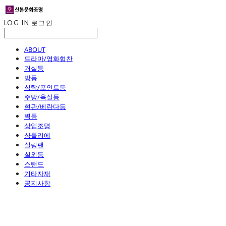
LOG IN
로그인
ABOUT
드라마/영화협찬
거실등
방등
식탁/포인트등
주방/욕실등
현관/베란다등
벽등
상업조명
샹들리에
실링팬
실외등
스탠드
기타자재
공지사항