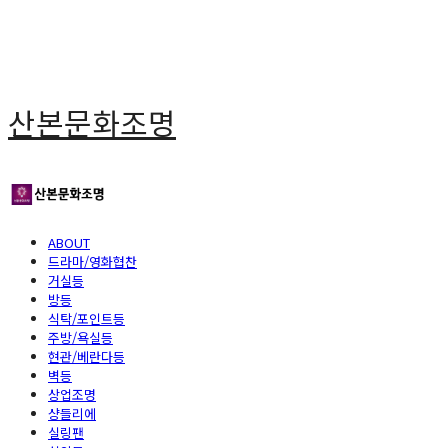
산본문화조명
ABOUT
드라마/영화협찬
거실등
방등
식탁/포인트등
주방/욕실등
현관/베란다등
벽등
상업조명
샹들리에
실링팬