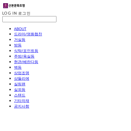
LOG IN
로그인
ABOUT
드라마/영화협찬
거실등
방등
식탁/포인트등
주방/욕실등
현관/베란다등
벽등
상업조명
샹들리에
실링팬
실외등
스탠드
기타자재
공지사항