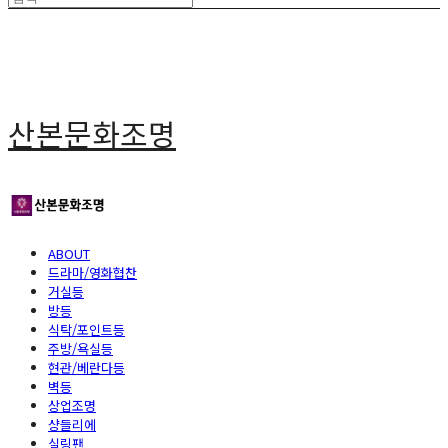
산본문화조명
ABOUT
드라마/영화협찬
거실등
방등
식탁/포인트등
주방/욕실등
현관/베란다등
벽등
상업조명
샹들리에
실링팬