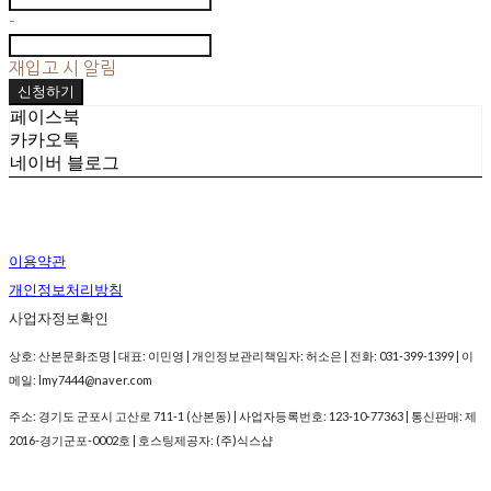
-
재입고 시 알림
신청하기
페이스북
카카오톡
네이버 블로그
이용약관
개인정보처리방침
사업자정보확인
상호: 산본문화조명 | 대표: 이민영 | 개인정보관리책임자: 허소은 | 전화: 031-399-1399 | 이
메일: lmy7444@naver.com
주소: 경기도 군포시 고산로 711-1 (산본동) | 사업자등록번호:
123-10-77363
| 통신판매:
제
2016-경기군포-0002호
| 호스팅제공자: (주)식스샵