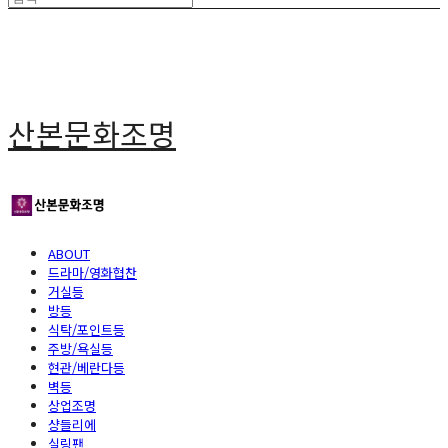
산본문화조명
ABOUT
드라마/영화협찬
거실등
방등
식탁/포인트등
주방/욕실등
현관/베란다등
벽등
상업조명
샹들리에
실링팬