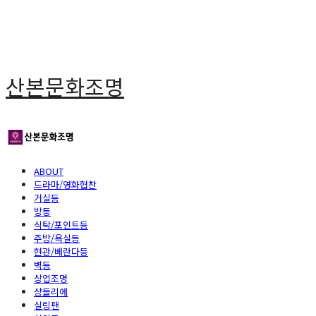
산본문화조명
ABOUT
드라마/영화협찬
거실등
방등
식탁/포인트등
주방/욕실등
현관/베란다등
벽등
상업조명
샹들리에
실링팬