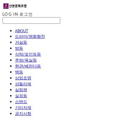
LOG IN
로그인
ABOUT
드라마/영화협찬
거실등
방등
식탁/포인트등
주방/욕실등
현관/베란다등
벽등
상업조명
샹들리에
실링팬
실외등
스탠드
기타자재
공지사항