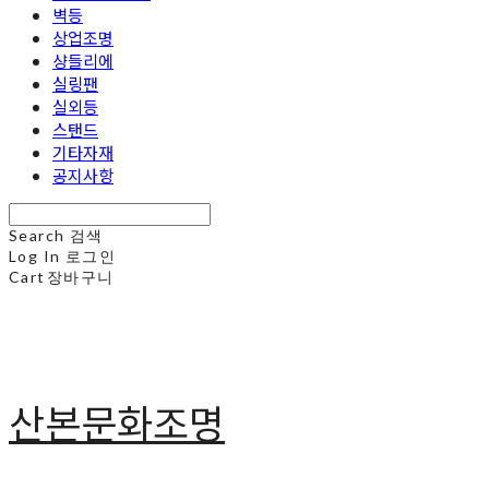
벽등
상업조명
샹들리에
실링팬
실외등
스탠드
기타자재
공지사항
Search
검색
Log In
로그인
Cart
장바구니
산본문화조명