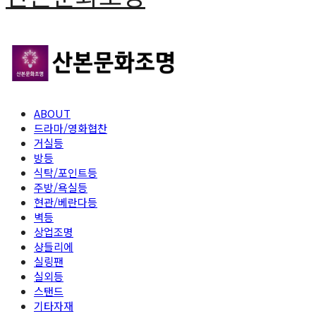
ABOUT
드라마/영화협찬
거실등
방등
식탁/포인트등
주방/욕실등
현관/베란다등
벽등
상업조명
샹들리에
실링팬
실외등
스탠드
기타자재