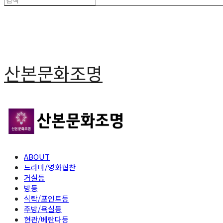
산본문화조명
ABOUT
드라마/영화협찬
거실등
방등
식탁/포인트등
주방/욕실등
현관/베란다등