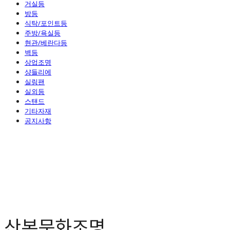
거실등
방등
식탁/포인트등
주방/욕실등
현관/베란다등
벽등
상업조명
샹들리에
실링팬
실외등
스탠드
기타자재
공지사항
산본문화조명