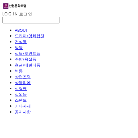
LOG IN
로그인
ABOUT
드라마/영화협찬
거실등
방등
식탁/포인트등
주방/욕실등
현관/베란다등
벽등
상업조명
샹들리에
실링팬
실외등
스탠드
기타자재
공지사항