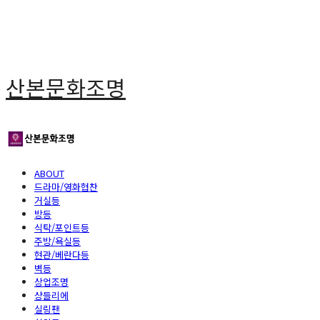
산본문화조명
ABOUT
드라마/영화협찬
거실등
방등
식탁/포인트등
주방/욕실등
현관/베란다등
벽등
상업조명
샹들리에
실링팬