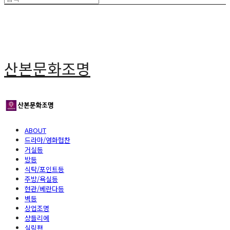
산본문화조명
ABOUT
드라마/영화협찬
거실등
방등
식탁/포인트등
주방/욕실등
현관/베란다등
벽등
상업조명
샹들리에
실링팬