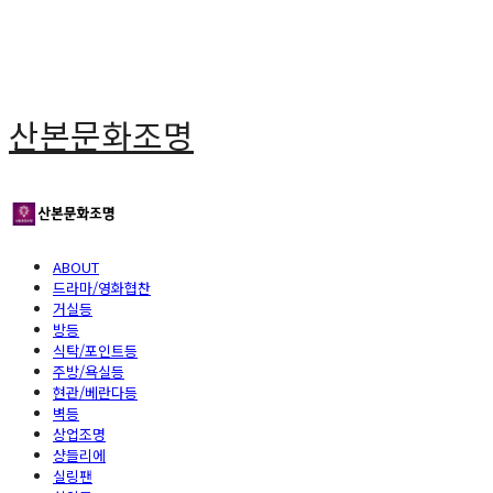
산본문화조명
ABOUT
드라마/영화협찬
거실등
방등
식탁/포인트등
주방/욕실등
현관/베란다등
벽등
상업조명
샹들리에
실링팬