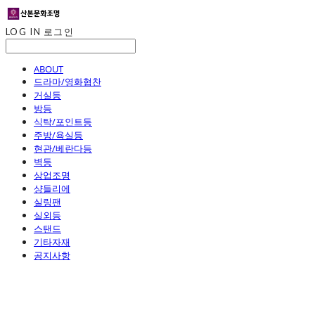
LOG IN
로그인
ABOUT
드라마/영화협찬
거실등
방등
식탁/포인트등
주방/욕실등
현관/베란다등
벽등
상업조명
샹들리에
실링팬
실외등
스탠드
기타자재
공지사항