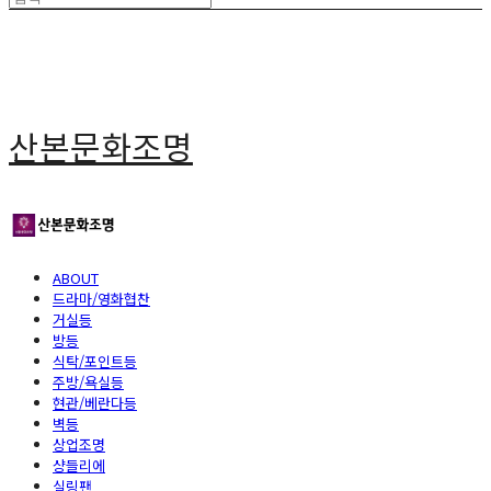
산본문화조명
ABOUT
드라마/영화협찬
거실등
방등
식탁/포인트등
주방/욕실등
현관/베란다등
벽등
상업조명
샹들리에
실링팬