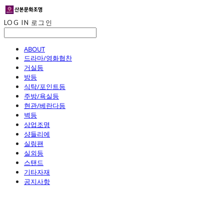
LOG IN
로그인
ABOUT
드라마/영화협찬
거실등
방등
식탁/포인트등
주방/욕실등
현관/베란다등
벽등
상업조명
샹들리에
실링팬
실외등
스탠드
기타자재
공지사항