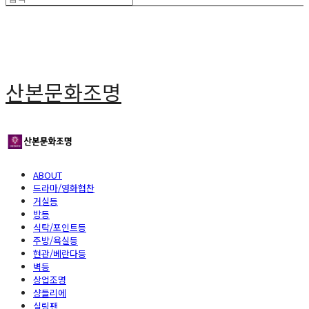
산본문화조명
ABOUT
드라마/영화협찬
거실등
방등
식탁/포인트등
주방/욕실등
현관/베란다등
벽등
상업조명
샹들리에
실링팬