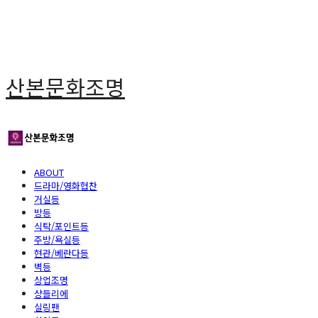
산본문화조명
ABOUT
드라마/영화협찬
거실등
방등
식탁/포인트등
주방/욕실등
현관/베란다등
벽등
상업조명
샹들리에
실링팬