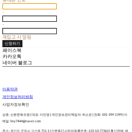
-
-
재입고 시 알림
신청하기
페이스북
카카오톡
네이버 블로그
이용약관
개인정보처리방침
사업자정보확인
상호: 산본문화조명 | 대표: 이민영 | 개인정보관리책임자: 허소은 | 전화: 031-399-1399 | 이
메일: lmy7444@naver.com
주소: 경기도 군포시 고산로 711-1 (산본동) | 사업자등록번호:
123-10-77363
| 통신판매:
제