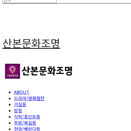
산본문화조명
ABOUT
드라마/영화협찬
거실등
방등
식탁/포인트등
주방/욕실등
현관/베란다등