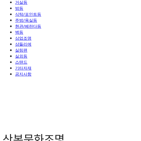
거실등
방등
식탁/포인트등
주방/욕실등
현관/베란다등
벽등
상업조명
샹들리에
실링팬
실외등
스탠드
기타자재
공지사항
산본문화조명