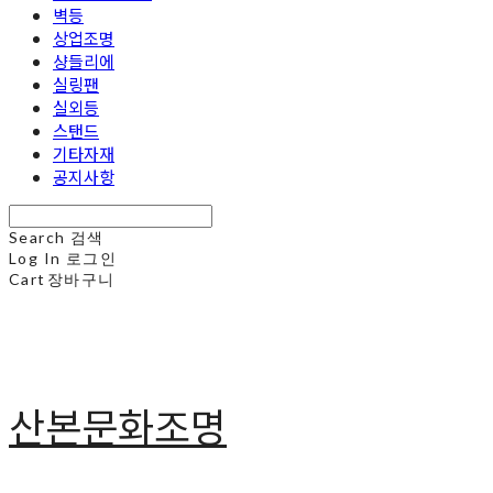
벽등
상업조명
샹들리에
실링팬
실외등
스탠드
기타자재
공지사항
Search
검색
Log In
로그인
Cart
장바구니
산본문화조명