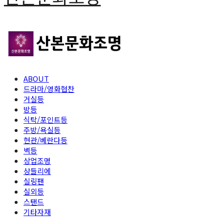
ABOUT
드라마/영화협찬
거실등
방등
식탁/포인트등
주방/욕실등
현관/베란다등
벽등
상업조명
샹들리에
실링팬
실외등
스탠드
기타자재