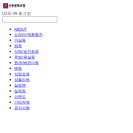
LOG IN
로그인
ABOUT
드라마/영화협찬
거실등
방등
식탁/포인트등
주방/욕실등
현관/베란다등
벽등
상업조명
샹들리에
실링팬
실외등
스탠드
기타자재
공지사항