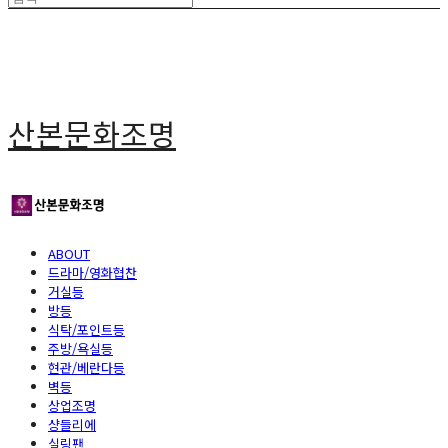
산본문화조명
ABOUT
드라마/영화협찬
거실등
방등
식탁/포인트등
주방/욕실등
현관/베란다등
벽등
상업조명
샹들리에
실링팬