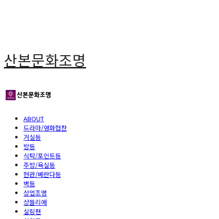
산본문화조명
ABOUT
드라마/영화협찬
거실등
방등
식탁/포인트등
주방/욕실등
현관/베란다등
벽등
상업조명
샹들리에
실링팬