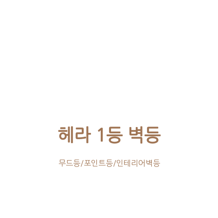
헤라 1등 벽등
무드등/포인트등/인테리어벽등