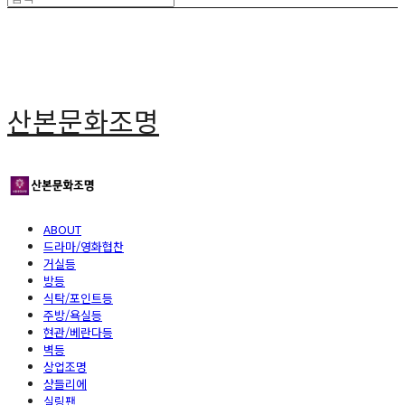
산본문화조명
ABOUT
드라마/영화협찬
거실등
방등
식탁/포인트등
주방/욕실등
현관/베란다등
벽등
상업조명
샹들리에
실링팬