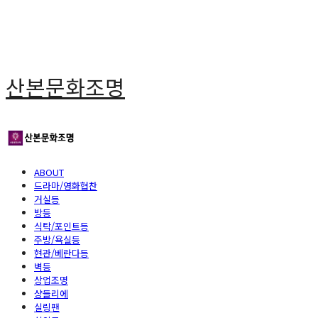
산본문화조명
ABOUT
드라마/영화협찬
거실등
방등
식탁/포인트등
주방/욕실등
현관/베란다등
벽등
상업조명
샹들리에
실링팬