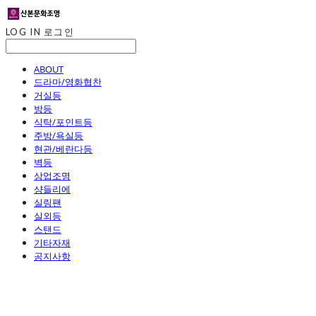
LOG IN
로그인
ABOUT
드라마/영화협찬
거실등
방등
식탁/포인트등
주방/욕실등
현관/베란다등
벽등
상업조명
샹들리에
실링팬
실외등
스탠드
기타자재
공지사항