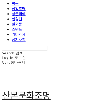
벽등
상업조명
샹들리에
실링팬
실외등
스탠드
기타자재
공지사항
Search
검색
Log In
로그인
Cart
장바구니
산본문화조명