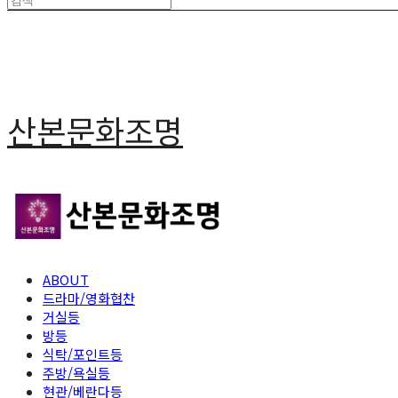
산본문화조명
ABOUT
드라마/영화협찬
거실등
방등
식탁/포인트등
주방/욕실등
현관/베란다등