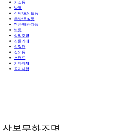
거실등
방등
식탁/포인트등
주방/욕실등
현관/베란다등
벽등
상업조명
샹들리에
실링팬
실외등
스탠드
기타자재
공지사항
산본문화조명