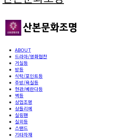
ABOUT
드라마/영화협찬
거실등
방등
식탁/포인트등
주방/욕실등
현관/베란다등
벽등
상업조명
샹들리에
실링팬
실외등
스탠드
기타자재