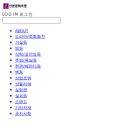
LOG IN
로그인
ABOUT
드라마/영화협찬
거실등
방등
식탁/포인트등
주방/욕실등
현관/베란다등
벽등
상업조명
샹들리에
실링팬
실외등
스탠드
기타자재
공지사항