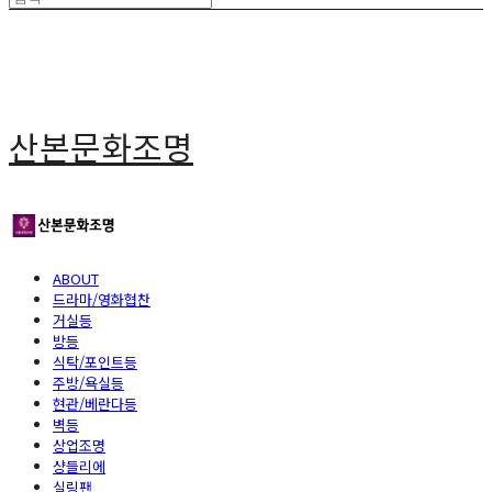
산본문화조명
ABOUT
드라마/영화협찬
거실등
방등
식탁/포인트등
주방/욕실등
현관/베란다등
벽등
상업조명
샹들리에
실링팬