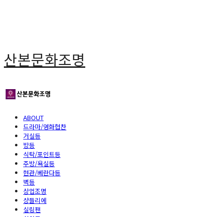
산본문화조명
ABOUT
드라마/영화협찬
거실등
방등
식탁/포인트등
주방/욕실등
현관/베란다등
벽등
상업조명
샹들리에
실링팬