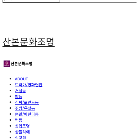
산본문화조명
ABOUT
드라마/영화협찬
거실등
방등
식탁/포인트등
주방/욕실등
현관/베란다등
벽등
상업조명
샹들리에
실링팬