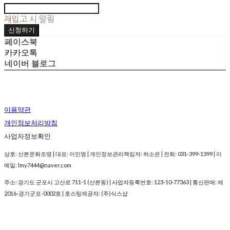
재입고 시 알림
신청하기
페이스북
카카오톡
네이버 블로그
이용약관
개인정보처리방침
사업자정보확인
상호: 산본문화조명 | 대표: 이민영 | 개인정보관리책임자: 허소은 | 전화: 031-399-1399 | 이
메일: lmy7444@naver.com
주소: 경기도 군포시 고산로 711-1 (산본동) | 사업자등록번호:
123-10-77363
| 통신판매:
제
2016-경기군포-0002호
| 호스팅제공자: (주)식스샵