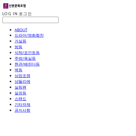
LOG IN
로그인
ABOUT
드라마/영화협찬
거실등
방등
식탁/포인트등
주방/욕실등
현관/베란다등
벽등
상업조명
샹들리에
실링팬
실외등
스탠드
기타자재
공지사항