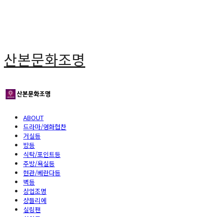
산본문화조명
ABOUT
드라마/영화협찬
거실등
방등
식탁/포인트등
주방/욕실등
현관/베란다등
벽등
상업조명
샹들리에
실링팬