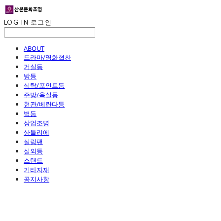
LOG IN
로그인
ABOUT
드라마/영화협찬
거실등
방등
식탁/포인트등
주방/욕실등
현관/베란다등
벽등
상업조명
샹들리에
실링팬
실외등
스탠드
기타자재
공지사항