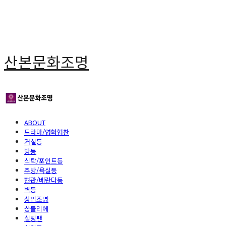
산본문화조명
ABOUT
드라마/영화협찬
거실등
방등
식탁/포인트등
주방/욕실등
현관/베란다등
벽등
상업조명
샹들리에
실링팬