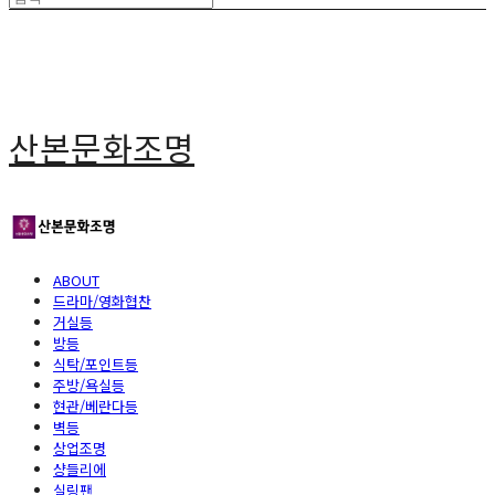
산본문화조명
ABOUT
드라마/영화협찬
거실등
방등
식탁/포인트등
주방/욕실등
현관/베란다등
벽등
상업조명
샹들리에
실링팬