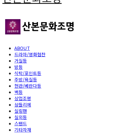
ABOUT
드라마/영화협찬
거실등
방등
식탁/포인트등
주방/욕실등
현관/베란다등
벽등
상업조명
샹들리에
실링팬
실외등
스탠드
기타자재