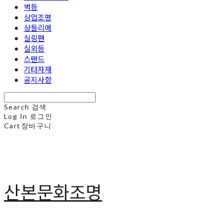
벽등
상업조명
샹들리에
실링팬
실외등
스탠드
기타자재
공지사항
Search
검색
Log In
로그인
Cart
장바구니
산본문화조명