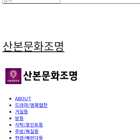
산본문화조명
ABOUT
드라마/영화협찬
거실등
방등
식탁/포인트등
주방/욕실등
현관/베란다등