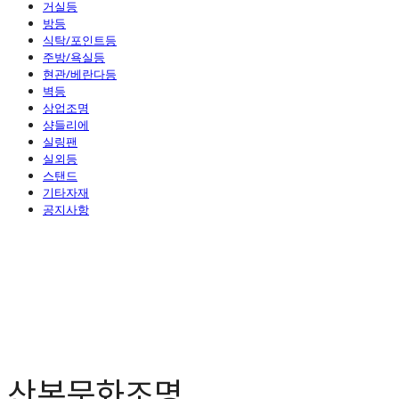
거실등
방등
식탁/포인트등
주방/욕실등
현관/베란다등
벽등
상업조명
샹들리에
실링팬
실외등
스탠드
기타자재
공지사항
산본문화조명