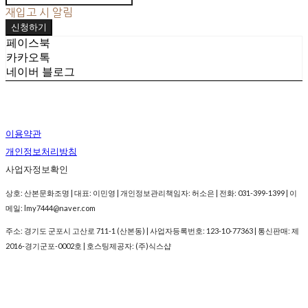
재입고 시 알림
신청하기
페이스북
카카오톡
네이버 블로그
이용약관
개인정보처리방침
사업자정보확인
상호: 산본문화조명 | 대표: 이민영 | 개인정보관리책임자: 허소은 | 전화: 031-399-1399 | 이
메일: lmy7444@naver.com
주소: 경기도 군포시 고산로 711-1 (산본동) | 사업자등록번호:
123-10-77363
| 통신판매:
제
2016-경기군포-0002호
| 호스팅제공자: (주)식스샵