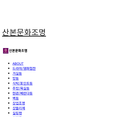
산본문화조명
ABOUT
드라마/영화협찬
거실등
방등
식탁/포인트등
주방/욕실등
현관/베란다등
벽등
상업조명
샹들리에
실링팬