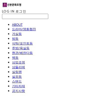
LOG IN
로그인
ABOUT
드라마/영화협찬
거실등
방등
식탁/포인트등
주방/욕실등
현관/베란다등
벽등
상업조명
샹들리에
실링팬
실외등
스탠드
기타자재
공지사항