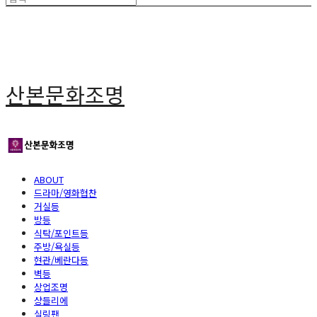
산본문화조명
ABOUT
드라마/영화협찬
거실등
방등
식탁/포인트등
주방/욕실등
현관/베란다등
벽등
상업조명
샹들리에
실링팬