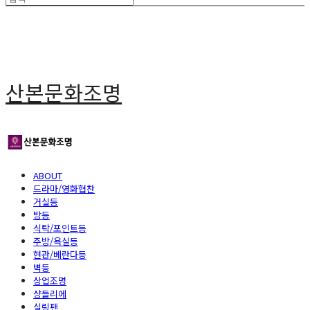
산본문화조명
ABOUT
드라마/영화협찬
거실등
방등
식탁/포인트등
주방/욕실등
현관/베란다등
벽등
상업조명
샹들리에
실링팬