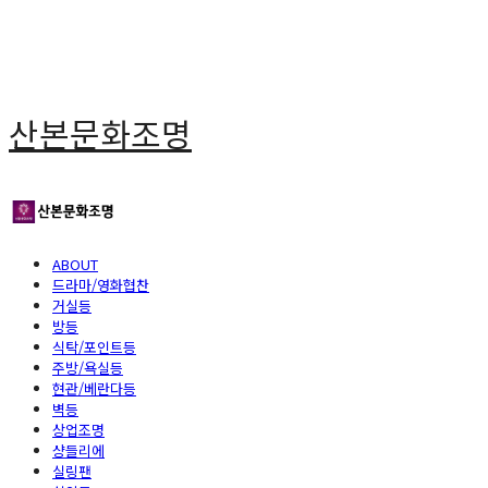
산본문화조명
ABOUT
드라마/영화협찬
거실등
방등
식탁/포인트등
주방/욕실등
현관/베란다등
벽등
상업조명
샹들리에
실링팬