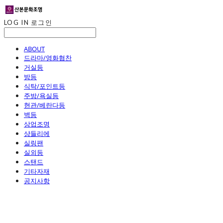
LOG IN
로그인
ABOUT
드라마/영화협찬
거실등
방등
식탁/포인트등
주방/욕실등
현관/베란다등
벽등
상업조명
샹들리에
실링팬
실외등
스탠드
기타자재
공지사항