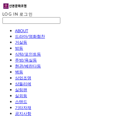
LOG IN
로그인
ABOUT
드라마/영화협찬
거실등
방등
식탁/포인트등
주방/욕실등
현관/베란다등
벽등
상업조명
샹들리에
실링팬
실외등
스탠드
기타자재
공지사항