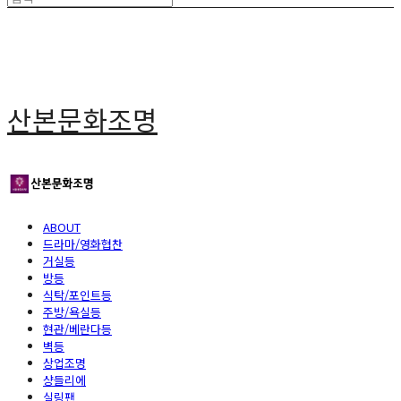
산본문화조명
ABOUT
드라마/영화협찬
거실등
방등
식탁/포인트등
주방/욕실등
현관/베란다등
벽등
상업조명
샹들리에
실링팬