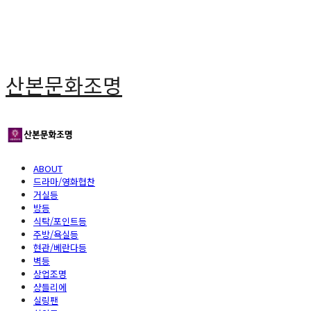
산본문화조명
ABOUT
드라마/영화협찬
거실등
방등
식탁/포인트등
주방/욕실등
현관/베란다등
벽등
상업조명
샹들리에
실링팬