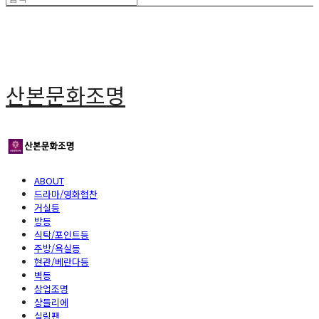
산본문화조명
ABOUT
드라마/영화협찬
거실등
방등
식탁/포인트등
주방/욕실등
현관/베란다등
벽등
상업조명
샹들리에
실링팬