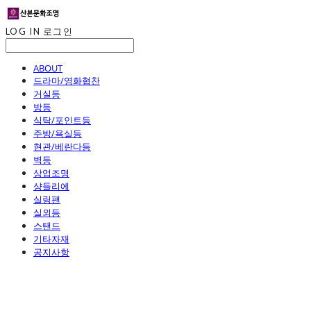
LOG IN
로그인
ABOUT
드라마/영화협찬
거실등
방등
식탁/포인트등
주방/욕실등
현관/베란다등
벽등
상업조명
샹들리에
실링팬
실외등
스탠드
기타자재
공지사항