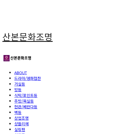
산본문화조명
ABOUT
드라마/영화협찬
거실등
방등
식탁/포인트등
주방/욕실등
현관/베란다등
벽등
상업조명
샹들리에
실링팬