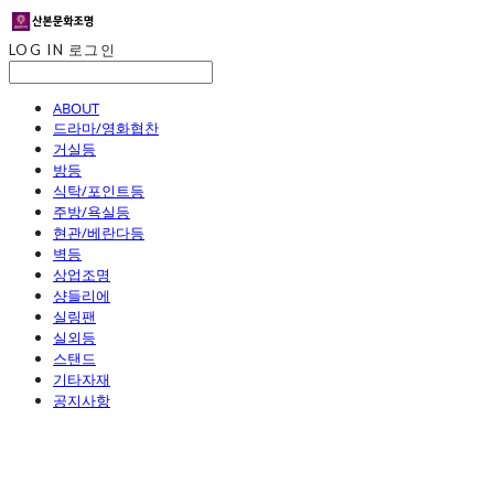
LOG IN
로그인
ABOUT
드라마/영화협찬
거실등
방등
식탁/포인트등
주방/욕실등
현관/베란다등
벽등
상업조명
샹들리에
실링팬
실외등
스탠드
기타자재
공지사항