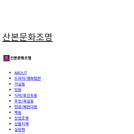
산본문화조명
ABOUT
드라마/영화협찬
거실등
방등
식탁/포인트등
주방/욕실등
현관/베란다등
벽등
상업조명
샹들리에
실링팬