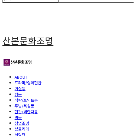
산본문화조명
ABOUT
드라마/영화협찬
거실등
방등
식탁/포인트등
주방/욕실등
현관/베란다등
벽등
상업조명
샹들리에
실링팬