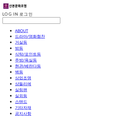
LOG IN
로그인
ABOUT
드라마/영화협찬
거실등
방등
식탁/포인트등
주방/욕실등
현관/베란다등
벽등
상업조명
샹들리에
실링팬
실외등
스탠드
기타자재
공지사항