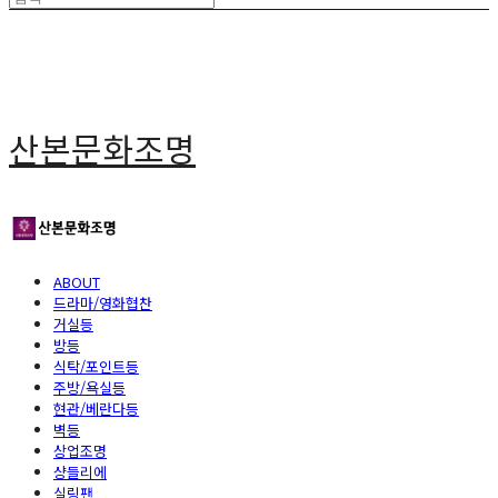
산본문화조명
ABOUT
드라마/영화협찬
거실등
방등
식탁/포인트등
주방/욕실등
현관/베란다등
벽등
상업조명
샹들리에
실링팬