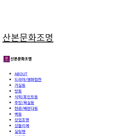
산본문화조명
ABOUT
드라마/영화협찬
거실등
방등
식탁/포인트등
주방/욕실등
현관/베란다등
벽등
상업조명
샹들리에
실링팬