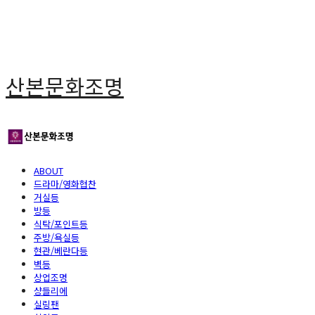
산본문화조명
ABOUT
드라마/영화협찬
거실등
방등
식탁/포인트등
주방/욕실등
현관/베란다등
벽등
상업조명
샹들리에
실링팬