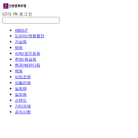
LOG IN
로그인
ABOUT
드라마/영화협찬
거실등
방등
식탁/포인트등
주방/욕실등
현관/베란다등
벽등
상업조명
샹들리에
실링팬
실외등
스탠드
기타자재
공지사항