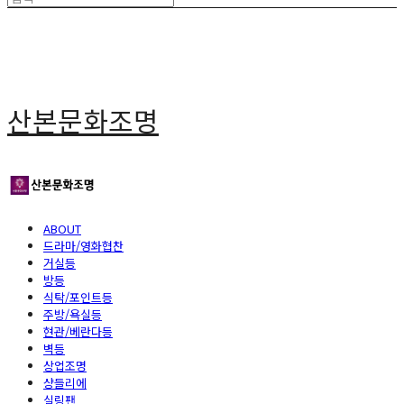
산본문화조명
ABOUT
드라마/영화협찬
거실등
방등
식탁/포인트등
주방/욕실등
현관/베란다등
벽등
상업조명
샹들리에
실링팬