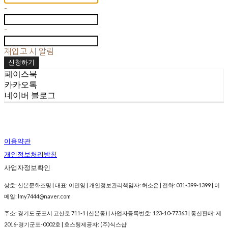
-
-
재입고 시 알림
신청하기
페이스북
카카오톡
네이버 블로그
이용약관
개인정보처리방침
사업자정보확인
상호: 산본문화조명 | 대표: 이민영 | 개인정보관리책임자: 허소은 | 전화: 031-399-1399 | 이
메일: lmy7444@naver.com
주소: 경기도 군포시 고산로 711-1 (산본동) | 사업자등록번호:
123-10-77363
| 통신판매:
제
2016-경기군포-0002호
| 호스팅제공자: (주)식스샵