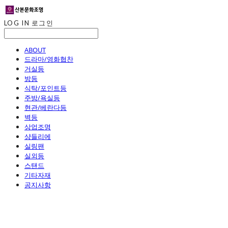
LOG IN
로그인
ABOUT
드라마/영화협찬
거실등
방등
식탁/포인트등
주방/욕실등
현관/베란다등
벽등
상업조명
샹들리에
실링팬
실외등
스탠드
기타자재
공지사항