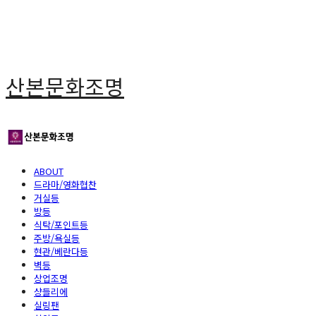
산본문화조명
ABOUT
드라마/영화협찬
거실등
방등
식탁/포인트등
주방/욕실등
현관/베란다등
벽등
상업조명
샹들리에
실링팬