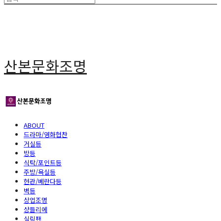
산본문화조명
ABOUT
드라마/영화협찬
거실등
방등
식탁/포인트등
주방/욕실등
현관/베란다등
벽등
상업조명
샹들리에
실링팬