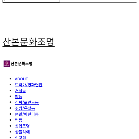
산본문화조명
ABOUT
드라마/영화협찬
거실등
방등
식탁/포인트등
주방/욕실등
현관/베란다등
벽등
상업조명
샹들리에
실링팬