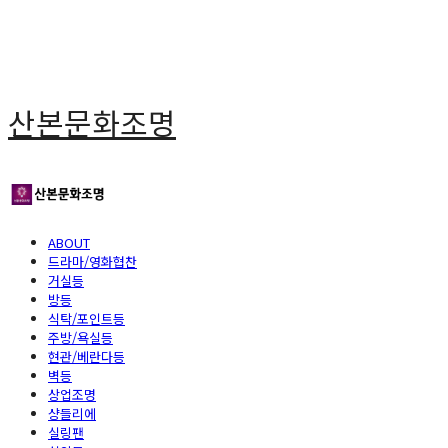
산본문화조명
ABOUT
드라마/영화협찬
거실등
방등
식탁/포인트등
주방/욕실등
현관/베란다등
벽등
상업조명
샹들리에
실링팬