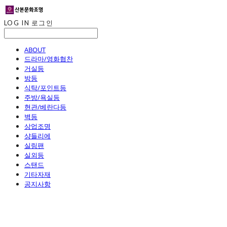
LOG IN
로그인
ABOUT
드라마/영화협찬
거실등
방등
식탁/포인트등
주방/욕실등
현관/베란다등
벽등
상업조명
샹들리에
실링팬
실외등
스탠드
기타자재
공지사항