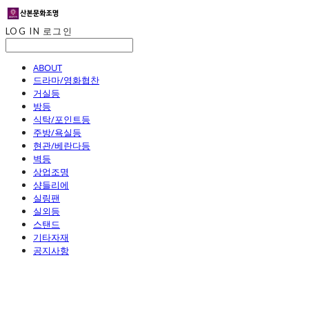
LOG IN
로그인
ABOUT
드라마/영화협찬
거실등
방등
식탁/포인트등
주방/욕실등
현관/베란다등
벽등
상업조명
샹들리에
실링팬
실외등
스탠드
기타자재
공지사항