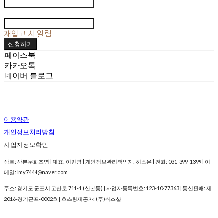
-
재입고 시 알림
신청하기
페이스북
카카오톡
네이버 블로그
이용약관
개인정보처리방침
사업자정보확인
상호: 산본문화조명 | 대표: 이민영 | 개인정보관리책임자: 허소은 | 전화: 031-399-1399 | 이
메일: lmy7444@naver.com
주소: 경기도 군포시 고산로 711-1 (산본동) | 사업자등록번호:
123-10-77363
| 통신판매:
제
2016-경기군포-0002호
| 호스팅제공자: (주)식스샵