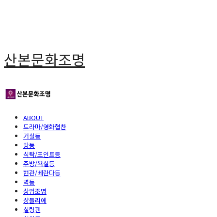
산본문화조명
ABOUT
드라마/영화협찬
거실등
방등
식탁/포인트등
주방/욕실등
현관/베란다등
벽등
상업조명
샹들리에
실링팬