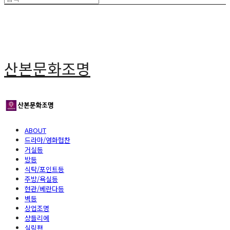
산본문화조명
ABOUT
드라마/영화협찬
거실등
방등
식탁/포인트등
주방/욕실등
현관/베란다등
벽등
상업조명
샹들리에
실링팬