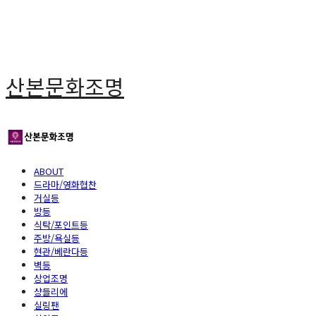
산본문화조명
ABOUT
드라마/영화협찬
거실등
방등
식탁/포인트등
주방/욕실등
현관/베란다등
벽등
상업조명
샹들리에
실링팬