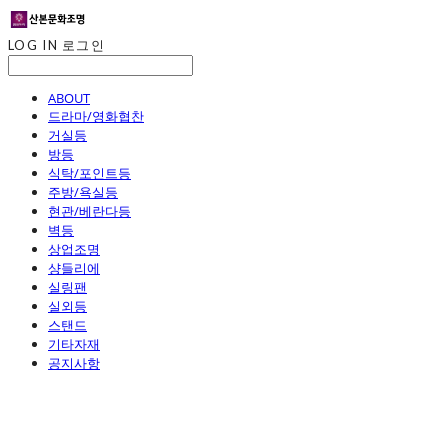
LOG IN
로그인
ABOUT
드라마/영화협찬
거실등
방등
식탁/포인트등
주방/욕실등
현관/베란다등
벽등
상업조명
샹들리에
실링팬
실외등
스탠드
기타자재
공지사항