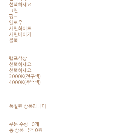
선택하세요.
그린
핑크
옐로우
새틴화이트
새틴베이지
블랙
램프색상
선택하세요.
선택하세요.
3000K(전구색)
4000K(주백색)
품절된 상품입니다.
주문 수량
0개
총 상품 금액
0원