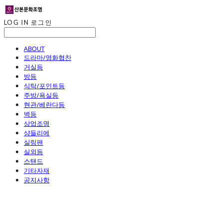
LOG IN
로그인
ABOUT
드라마/영화협찬
거실등
방등
식탁/포인트등
주방/욕실등
현관/베란다등
벽등
상업조명
샹들리에
실링팬
실외등
스탠드
기타자재
공지사항