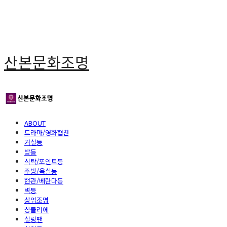
산본문화조명
ABOUT
드라마/영화협찬
거실등
방등
식탁/포인트등
주방/욕실등
현관/베란다등
벽등
상업조명
샹들리에
실링팬