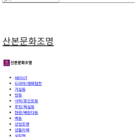
산본문화조명
ABOUT
드라마/영화협찬
거실등
방등
식탁/포인트등
주방/욕실등
현관/베란다등
벽등
상업조명
샹들리에
실링팬