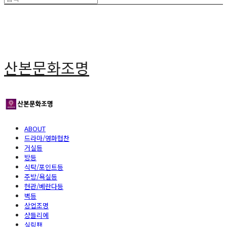
산본문화조명
ABOUT
드라마/영화협찬
거실등
방등
식탁/포인트등
주방/욕실등
현관/베란다등
벽등
상업조명
샹들리에
실링팬