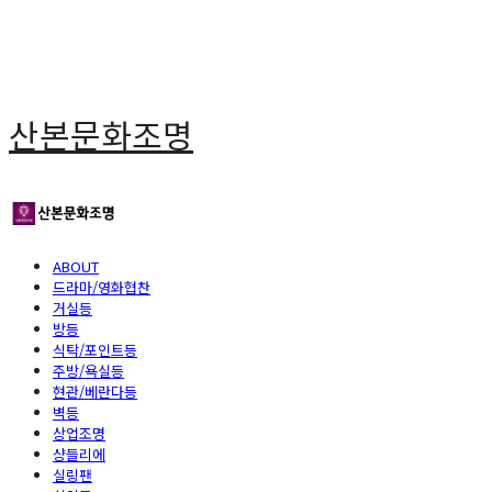
산본문화조명
ABOUT
드라마/영화협찬
거실등
방등
식탁/포인트등
주방/욕실등
현관/베란다등
벽등
상업조명
샹들리에
실링팬