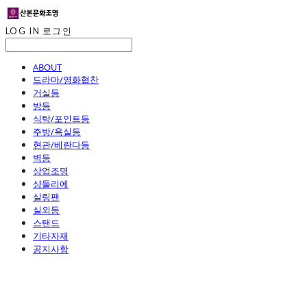
LOG IN
로그인
ABOUT
드라마/영화협찬
거실등
방등
식탁/포인트등
주방/욕실등
현관/베란다등
벽등
상업조명
샹들리에
실링팬
실외등
스탠드
기타자재
공지사항