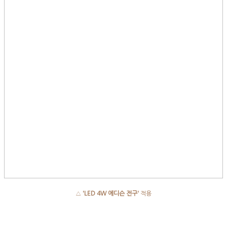
△
'LED 4W 에디슨 전구'
적용