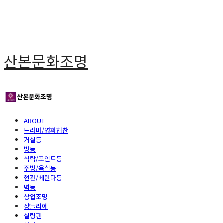
산본문화조명
ABOUT
드라마/영화협찬
거실등
방등
식탁/포인트등
주방/욕실등
현관/베란다등
벽등
상업조명
샹들리에
실링팬