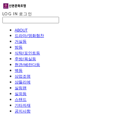
LOG IN
로그인
ABOUT
드라마/영화협찬
거실등
방등
식탁/포인트등
주방/욕실등
현관/베란다등
벽등
상업조명
샹들리에
실링팬
실외등
스탠드
기타자재
공지사항