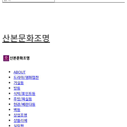
산본문화조명
ABOUT
드라마/영화협찬
거실등
방등
식탁/포인트등
주방/욕실등
현관/베란다등
벽등
상업조명
샹들리에
실링팬