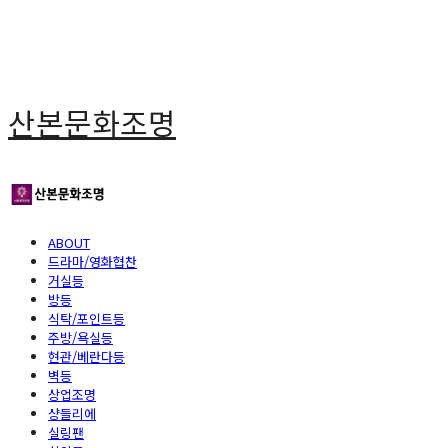
산본문화조명
ABOUT
드라마/영화협찬
거실등
방등
식탁/포인트등
주방/욕실등
현관/베란다등
벽등
상업조명
샹들리에
실링팬