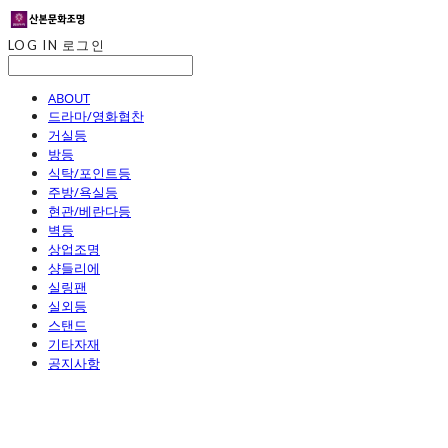
LOG IN
로그인
ABOUT
드라마/영화협찬
거실등
방등
식탁/포인트등
주방/욕실등
현관/베란다등
벽등
상업조명
샹들리에
실링팬
실외등
스탠드
기타자재
공지사항