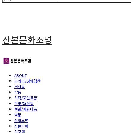
산본문화조명
ABOUT
드라마/영화협찬
거실등
방등
식탁/포인트등
주방/욕실등
현관/베란다등
벽등
상업조명
샹들리에
실링팬