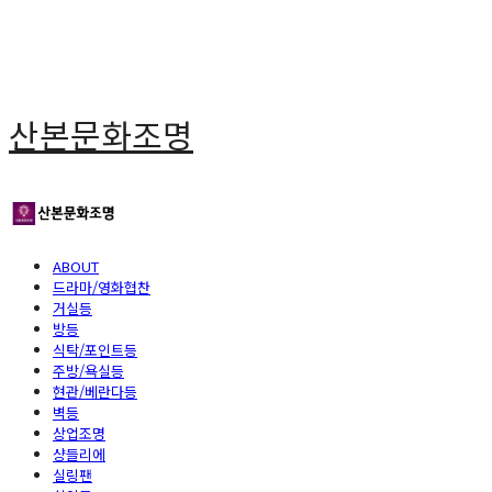
산본문화조명
ABOUT
드라마/영화협찬
거실등
방등
식탁/포인트등
주방/욕실등
현관/베란다등
벽등
상업조명
샹들리에
실링팬