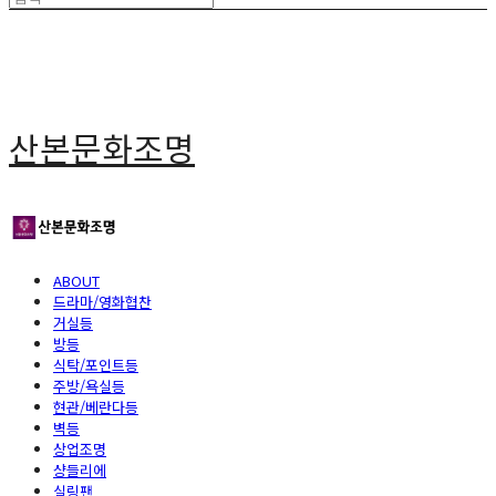
산본문화조명
ABOUT
드라마/영화협찬
거실등
방등
식탁/포인트등
주방/욕실등
현관/베란다등
벽등
상업조명
샹들리에
실링팬