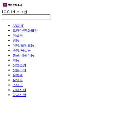
LOG IN
로그인
ABOUT
드라마/영화협찬
거실등
방등
식탁/포인트등
주방/욕실등
현관/베란다등
벽등
상업조명
샹들리에
실링팬
실외등
스탠드
기타자재
공지사항